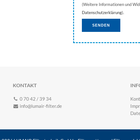
(Weitere Informationen und Wide
Datenschutzerklärung
).
Alternative:
KONTAKT
IN
0 70 42 / 39 34
Kon
info@lumair-filter.de
Imp
Date